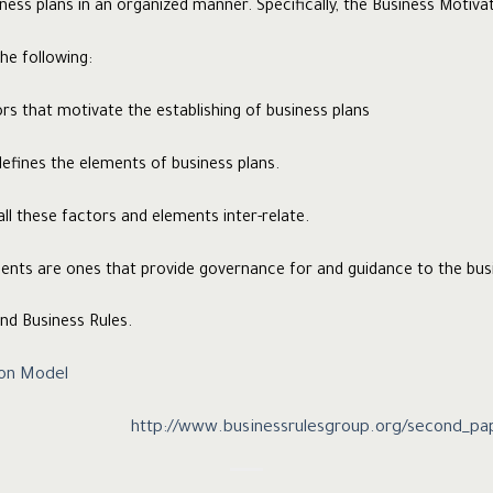
ess plans in an organized manner. Specifically, the Business Motiva
he following:
tors that motivate the establishing of business plans
 defines the elements of business plans.
all these factors and elements inter-relate.
nts are ones that provide governance for and guidance to the bus
.
and Business Rules
ion Model
http://www.businessrulesgroup.org/second_p