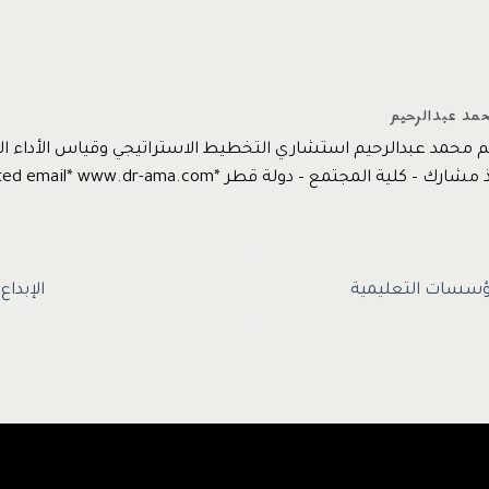
حمد عبدالرحيم
يم محمد عبدالرحيم استشاري التخطيط الاستراتيجي وقياس الأداء
 كلية المجتمع – دولة قطر *protected email* www.dr-ama.com
مؤسسات التعليمية
الإبدا