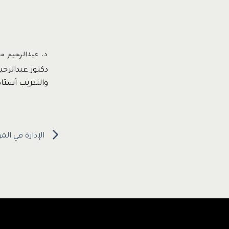
د. عبدالرحيم م
دكتور عبدالرح
والتدريب أستاذ مشارك –
الإدارة في ال