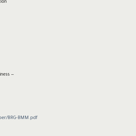
tion
iness —
aper/BRG-BMM.pdf