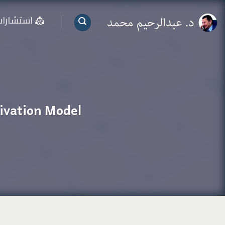
خطي
استشارا
لمحتوى
he Business Motivation Model