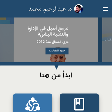
خطي
لمحتوى
مرجع أصيل في الإدارة
والتنمية البشرية
لال
نثري المجال منذ 2012
جديد المقالات
ابدأ من هنا