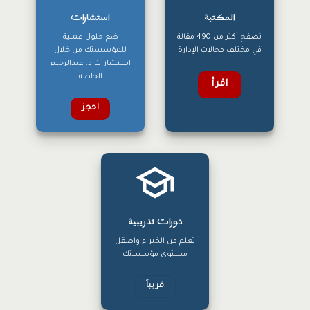
المكتبة
استشارات
تصفح أكثر من 490 مقالة
ضع حلول عملية
في مختلف مجالات الإدارة
للمؤسستك من خلال
استشارات د. عبدالرحيم
الخاصة
اقرأ
احجز
دورات تدريبية
تعلم من الخبراء واصقل
مستوى مؤسستك
قريباً