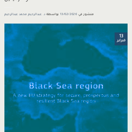
منشور في
13/02/2026
بواسطة
د. عبدالرحيم محمد عبدالرحيم
13
فبراير