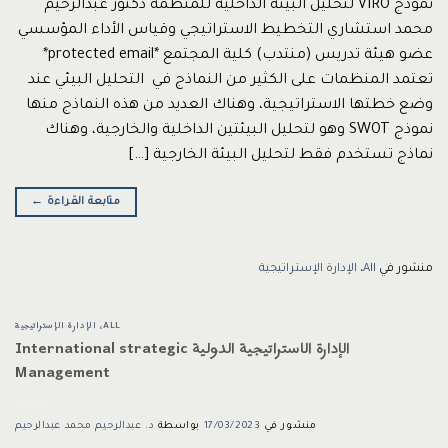
نموذج VIRO لتحليل البيئة الداخلية للمنظمة دكتور عبدالرحيم
محمد استشاري التخطيط الاستراتيجي وقياس الأداء المؤسسي
عضو هيئة تدريس (منتدب) كلية المجتمع *protected email*
تعتمد المنظمات على الكثير من النماذج في التحليل البيئي عند
وضع خطتها الاستراتيجية، وهناك العديد من هذه النماذج منها
نموذج SWOT وهو لتحليل البيئتين الداخلية والخارجية، وهناك
نماذج تستخدم فقط لتحليل البيئة الخارجية […]
متابعة القراءة
←
منشور في
All
،
الإدارة الإستراتيجية
ALL
،
الإدارة الإستراتيجية
الإدارة الاستراتيجية الدولية International strategic
Management
منشور في
17/03/2023
بواسطة
د. عبدالرحيم محمد عبدالرحيم