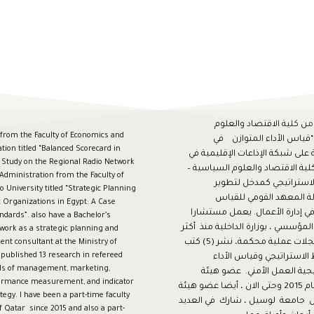
من كلية الاقتصاد والعلوم
 from the Faculty of Economics and
“قياس الأداء المتوازن في
ation titled “Balanced Scorecard in
على شبكة الإذاعات الإقليمية في
 Study on the Regional Radio Network
لية الاقتصاد والعلوم السياسية –
 Administration from the Faculty of
لاستراتيجي كمدخل لتطوير
o University titled “Strategic Planning
ة المعهد القومي للقياس
 Organizations in Egypt: A Case
ي إدارة الأعمال. يعمل مستشارا
andards”. also have a Bachelor’s
لمؤسسي ، بوزارة الداخلية منذ أكثر
 work as a strategic planning and
من ستة عاما ، نشر (13) بحثا في مجلات عملية محكمة، نشر (5) كتب
t consultant at the Ministry of
 published 13 research in refereed
الاستراتيجي وقياس الأداء
elds of management, marketing,
جية العمل الأمني. عضو هيئة
rformance measurement, and indicator
تدريس منتدب بكلية المجتمع منذ عام 2015 وحتى الان ، أيضا عضو هيئة
ategy. I have been a part-time faculty
ال جامعة لوسيل ، شارك في العديد
Qatar since 2015 and also a part-