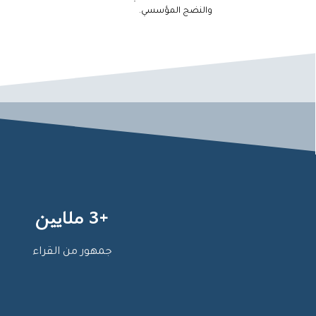
والنضج المؤسسي.
+3 ملايين
جمهور من القراء