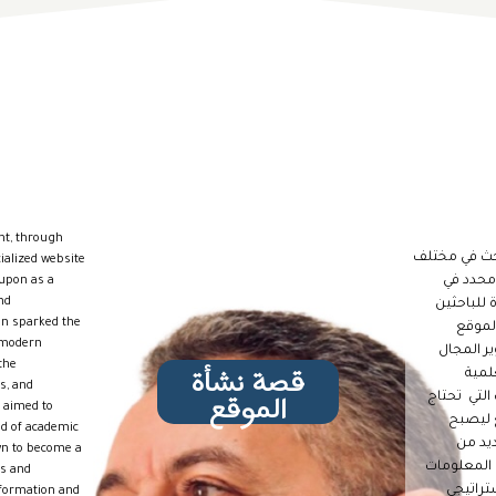
nt, through
ن خلال البحث في مختلف
ialized website
محدد في
 upon as a
nd
 للباحثين
ion sparked the
الموقع
 modern
ير المجال
قصة نشأة
the
علمية
s, and
الموقع
التي تحتاج
o aimed to
ع ليصبح
ed of academic
ديد من
own to become a
 المعلومات
rs and
ستراتيجي
nformation and