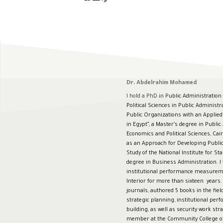
Dr. Abdelrahim Mohamed
I hold a PhD in Public Administration
Political Sciences in Public Administr
Public Organizations with an Applied
in Egypt”, a Master’s degree in Public
Economics and Political Sciences, Cair
as an Approach for Developing Public
Study of the National Institute for St
degree in Business Administration. I
institutional performance measuremen
Interior for more than sixteen years.
journals, authored 5 books in the fi
strategic planning, institutional pe
building, as well as security work str
member at the Community College of 