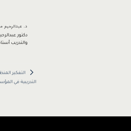
د. عبدالرحيم م
دكتور عبدالرح
والتدريب أستاذ مشارك –
التفكير المنظ
التدريبية في المؤ