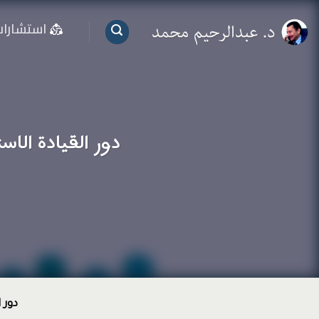
خطي
استشارا
لمحتوى
دور القيادة الا
دور 