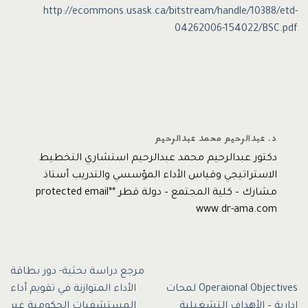
http://ecommons.usask.ca/bitstream/handle/10388/etd-
04262006-154022/BSC.pdf
د. عبدالرحيم محمد عبدالرحيم
دكتور عبدالرحيم محمد عبدالرحيم استشاري التخطيط
الاستراتيجي وقياس الأداء المؤسسي والتدريب أستاذ
مشارك – كلية المجتمع – دولة قطر *protected email*
www.dr-ama.com
مرجع دراسة بحثية- دور بطاقة
Operaional Objectives لمحات
الأداء المتوازنة في تقويم أداء
إدارية – الأهداف التشغيلية
المستشفيات الحكومية غير