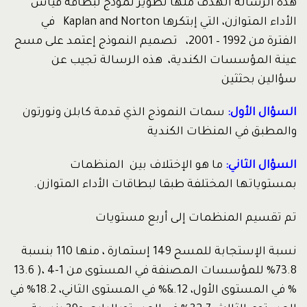
هذه الرسالة الهدف منها تطوير نموذج لبطاقة قياس
الأداء المتوازن، التي إبتكرها Kaplan and Norton في
الفترة من 1992 – 2001، تصميم النموذج إعتمد على مسح
عينة المؤسسات الكندية، هذه الرسالة تجيب عن
سؤالين بحثثين
السؤال الأول:
سمات النموذج الذي قدمة كابلن ونورتون
والمطبق في المنظات الكندية
السؤال الثاني:
ما هو الإختلاف بين المنظمات
بمستوياتها المختلفة طبقا لبطاقات الأداء المتوازن.
تم تقسيم المنظمات إلى أربع مستويات
نسبة الإستجابة للمسح 149 إستمارة ، منها 110 بنسبة
73.8% للمؤسسات المصنفة في المستوى من 1-4 ،( 13.6
% في المستوى الأول، 12.&% في المستوى الثاني، 18.2% في