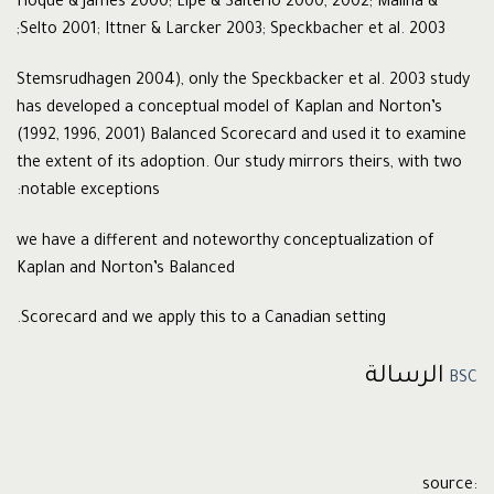
Hoque & James 2000; Lipe & Salterio 2000, 2002; Malina &
Selto 2001; Ittner & Larcker 2003; Speckbacher et al. 2003;
Stemsrudhagen 2004), only the Speckbacker et al. 2003 study
has developed a conceptual model of Kaplan and Norton’s
(1992, 1996, 2001) Balanced Scorecard and used it to examine
the extent of its adoption. Our study mirrors theirs, with two
notable exceptions:
we have a different and noteworthy conceptualization of
Kaplan and Norton’s Balanced
Scorecard and we apply this to a Canadian setting.
الرسالة
BSC
source: