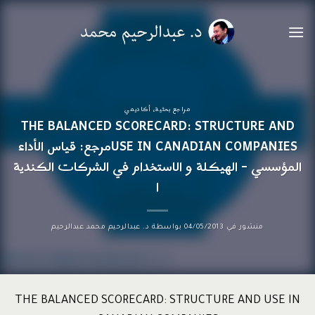
خطي
لمحتوى
مراجع بحثية
،
أكاديمي
THE BALANCED SCORECARD: STRUCTURE AND
USE IN CANADIAN COMPANIESمرجع: قياس الأداء
المؤسسي – الهيكلة و الاستخدام في الشركات الكندية
ا
منشور في
04/05/2013
بواسطة
د. عبدالرحيم محمد عبدالرحيم
THE BALANCED SCORECARD: STRUCTURE AND USE IN