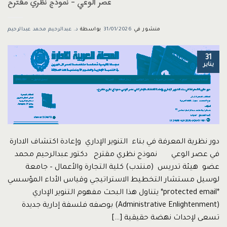
عصر الوعي – نموذج نظري مقترح
منشور في
31/01/2026
بواسطة
د. عبدالرحيم محمد عبدالرحيم
31
يناير
دور نظرية المعرفة في بناء التنوير الإداري وإعادة اكتشاف الادارة
في عصر الوعي نموذج نظري مقترح دكتور عبدالرحيم محمد
عضو هيئة تدريس (منتدب) كلية التجارة والأعمال – جامعة
لوسيل مستشار التخطيط الاستراتيجي وقياس الأداء المؤسسي
*protected email* يتناول هذا البحث مفهوم التنوير الإداري
(Administrative Enlightenment) بوصفه فلسفة إدارية جديدة
تسعى لإحداث نهضة حقيقية […]