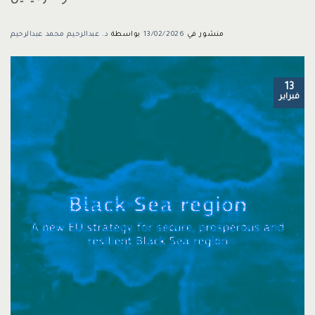
منشور في
13/02/2026
بواسطة
د. عبدالرحيم محمد عبدالرحيم
13
فبراير