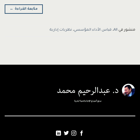
متابعة القراءة
←
منشور في
All
،
قياس الأداء المؤسسي
،
نظريات إدارية