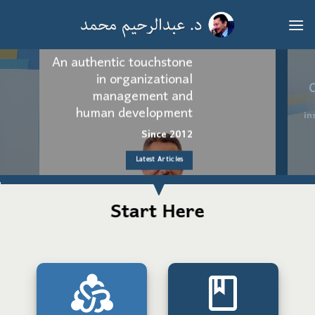
خطي
لمحتوى
An authentic touchstone
in organizational
C
management and
human development
in
Since 2012
Latest Articles
Start Here