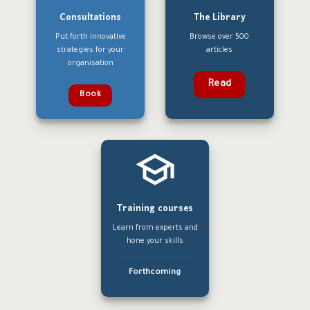
Consultations
The Library
Put forth innovative
Browse over 500
strategies for your
articles
organisation
Read
Book
Training courses
Learn from experts and
hone your skills
Forthcoming