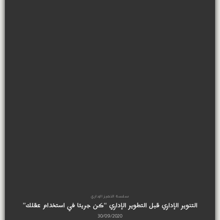
سلسة التميز الإداري
م
إداري قبل التطوير الإداري “كن جريئا في استخدام عقلك”
30/09/2020