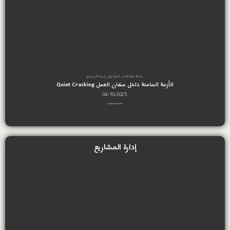
ALL مقالات الدكتور عبدالرحيم
ALL
ة داخل مكان العمل Quiet Cracking
العقل القيادي ، كيف تساعد مباد
قرا
04/10/2025
إدارة المشاريع