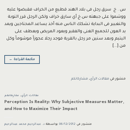
س . خ سرق رجل فى بلاد الهند قطيع من الخراف فقبضوا عليه
ووشموا على جبهته س.خ أي سارق خراف ولكن الرجل قرر التوبة
والتغيير فى البداية تشكك الناس منه أخذ يساعد المحتاجين ويمد
يد العون للجميع الغنى والفقير ويعود المريض ويعطف على
اليتيم وبعد سنين مر رجل بالقرية فوجد رجلا عجوزاً موشوماً وكل
من […]
متابعة القراءة
←
منشور في
مقالات الرأي
،
مشاركاتكم
مقالات الرأي
،
مشاركاتكم
Perception Is Reality: Why Subjective Measures Matter,
and How to Maximize Their Impact
منشور في
06/12/2012
بواسطة
د. عبدالرحيم محمد عبدالرحيم