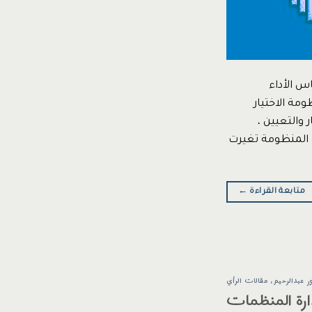
س الأداء
المجتمع *protected email* تعتبر منظومة الاختيار
والتعيين ،
ه المنظومة تغيرت
متابعة القراءة
←
ر عبدالرحيم
،
مقالات الرأي
ارة المنظمات