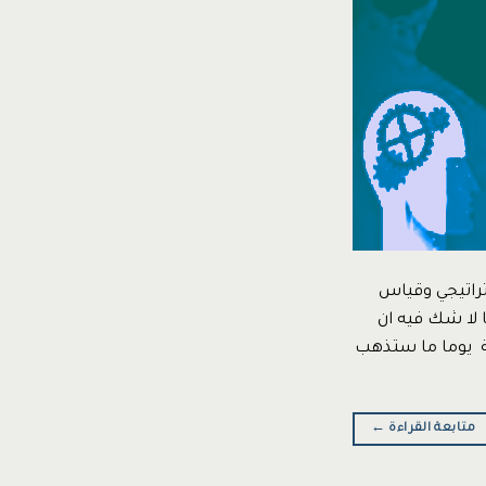
تراتيجي وقياس
رة العامة المساعد – كلية المجتمع *protected email* مما لا شك فيه ان
ية يوما ما ستذهب
متابعة القراءة
←