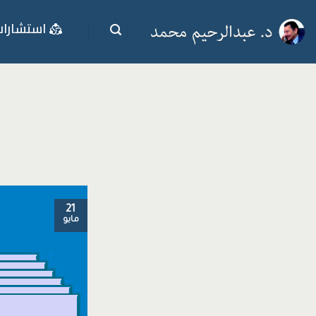
خطي
استشارا
لمحتوى
21
مايو