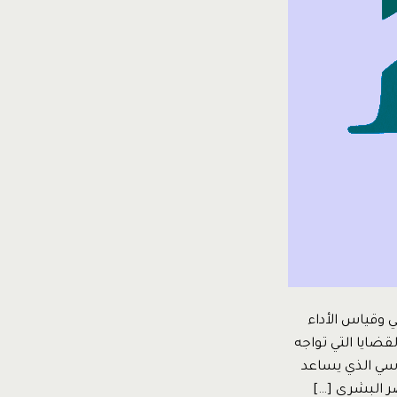
 وقياس الأداء
 كلية المجتمع *protected email* من أهم القضايا التي تواجه
اسي الذي يساعد
ر البشري […]