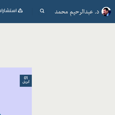
خطي
استشارا
لمحتوى
01
أبريل