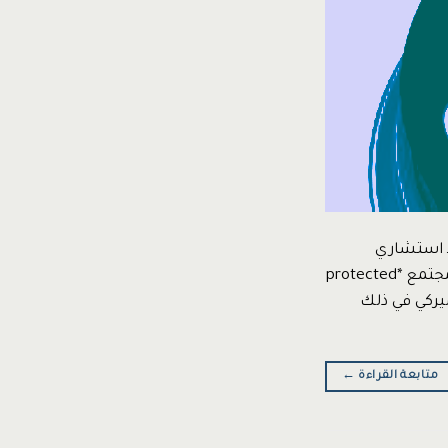
د استشاري
التخطيط الاستراتيجي وقياس الأداء المؤسسي أستاذ الإدارة العامة المساعد – كلية المجتمع *protected
اميركي في ذلك
متابعة القراءة
←