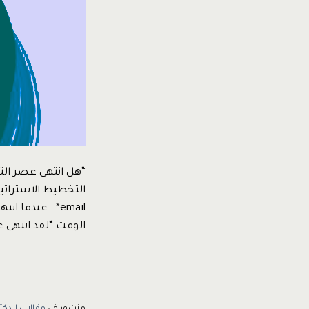
“هل انتهى عصر الت
email* عندما ا
الوقت “لقد انتهى 
منشور في
مقالات الدكت