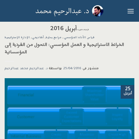
خطي
لمحتوى
أبريل 2016
الأرشيفات الشهرية:
قياس الأداء المؤسسي
،
مراجع بحثية
،
أكاديمي
،
الإدارة الإستراتيجية
الخرائط الاستراتيجية و العمل المؤسسي: التحول من الفردية إلى
المؤسساتية
منشور في
25/04/2016
بواسطة
د. عبدالرحيم محمد عبدالرحيم
25
أبريل