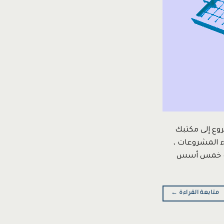
5Essentials for يأتي مدير المشروع إلى مكتبك
 المشروعات ،
هناك خمس أسس
متابعة القراءة
←