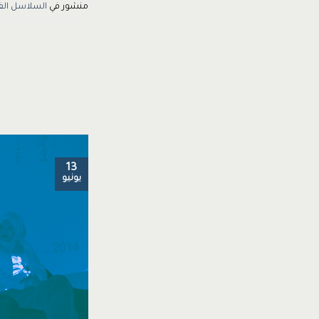
منشور في
السلاسل الف
13
يونيو