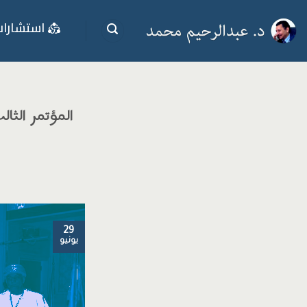
خطي
استشارا
لمحتوى
المؤتمر الثال
29
يونيو