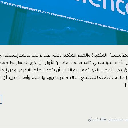
مؤسسة المتميزة والمدير المتميز دكتور عبدالرحيم محمد إستشار
الإستراتيجي وقياس الأداء المؤسسي *protected email* الأول: أن يكو
يعكس دورها الحقيقd في المجال الذي تعمل به الثاني: أن يتحدث عنها الاخرون وعن إن
 إضافة حقيقية للمجتمع. الثالث: لديها رؤية واضحة وأهداف تريد أن 
]
ور عبدالرحيم
،
مقالات الرأي