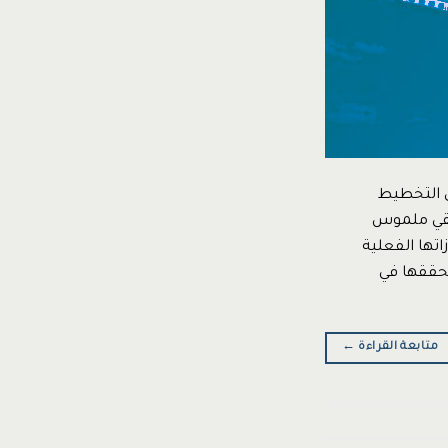
ي التخطيط
ن لديها إنجازحقيقي ملموس
جازاتها الفعلية
تحققها في
متابعة القراءة
←