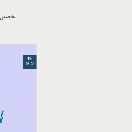
خمس أسس لتقا
19
يونيو