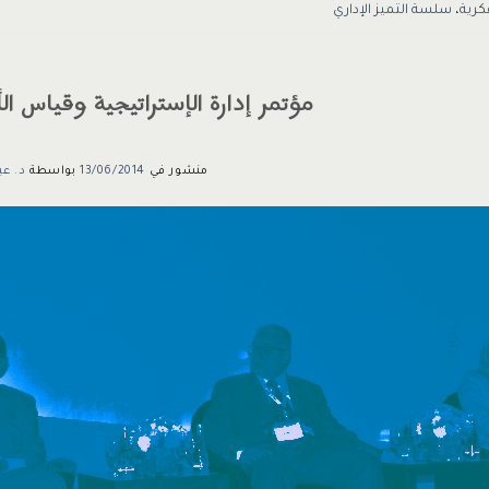
كرية
،
سلسة التميز الإداري
مؤتمر إدارة الإستراتيجية وقياس ا
منشور في
13/06/2014
بواسطة
د. عب