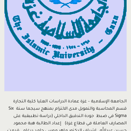
الجامعة الإسلامية – غزة عمادة الدراسات العليا كلية التجارة
قسم المحاسبة والتمويل مدى الالتزام بمنهج سيجما ستة Six
Sigma في ضبط جودة التدقيق الداخلي (دراسة تطبيقية على
المصارف العاملة في قطاع غزة) إعداد الطالبة هبة محمود
حسين عبدالله إشراف الدكتور ماهر موسى حامد درغام قدمت