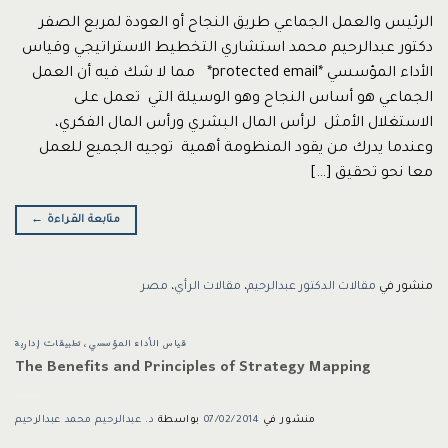
الرئيس والعمل الجماعي طريق النجاح أو العودة لمربع الصفر
دكتور عبدالرحيم محمد استشاري التخطيط الاستراتيجي وقياس
الأداء المؤسسي *protected email* مما لا شك فيه أن العمل
الجماعي هو أساس النجاح وهو الوسيلة التي تعمل على
الاستغلال الأمثل لرأس المال البشري ورأس المال الفكري،
وعندما يدرك من يقود المنظومة أهمية توجيه الجميع للعمل
معا نحو تحقيق […]
متابعة القراءة
←
منشور في
مقالات الدكتور عبدالرحيم
،
مقالات الرأي
،
مصر
قياس الأداء المؤسسي
،
تطبيقات إدارية
The Benefits and Principles of Strategy Mapping
منشور في
07/02/2014
بواسطة
د. عبدالرحيم محمد عبدالرحيم