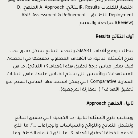
يستخدم نظام رادار لقياس أداء المؤسسة بطريقة شاملة وهو
اختصار للكلمات R: Resultsالنتائج، A: Approach المنهج، D:
Deployment التطبيق، A&R: Assessment & Refinement
(Review)المراجعة والتقييم
أولا: النتائج
Results
تتطلب وضع أهداف SMART، ولتحديد النتائج بشكل دقيق يجب
طرح الأسئلة التالية: ما الأهداف المطلوب تحقيقها في الخطة؟،
كيف يمكن قياس درجة تحقيق هذه الأهداف؟ ( النتائج)، ما هي
المستهدفات والأسس التي سيتم القياس عليها، ماهي البيانات
المقارنة Comparative التي يمكن استخدامها لقياس التقدم نحو
تحقيق الأهداف؟ ( المقارنة المرجعية).
ثانيا : المنهج
Approach
ويتطلب طرح الأسئلة التالية: ما الكيفية التي تحقيق النتائج
وتشمل النماذج واللوائح والسياسات والإجراءات …؟، ما الذي
تقدمه الخطة لتحقيق الأهداف؟ ، ما الذي تشمله الخطة وما