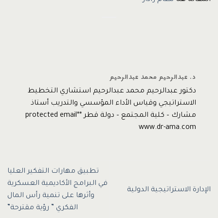
المقالة هنا
نظام رادار
د. عبدالرحيم محمد عبدالرحيم
دكتور عبدالرحيم محمد عبدالرحيم استشاري التخطيط
الاستراتيجي وقياس الأداء المؤسسي والتدريب أستاذ
مشارك – كلية المجتمع – دولة قطر *protected email*
www.dr-ama.com
تطبيق مهارات التفكير العليا
في البرامج الأكاديمية العسكرية
الإدارة الاستراتيجية الدولية
وأثرها على تنمية رأس المال
الفكري ” رؤية مقترحة”