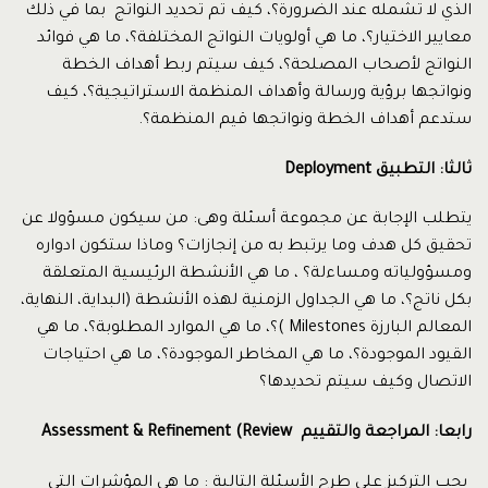
الذي لا تشمله عند الضرورة؟، كيف تم تحديد النواتج بما في ذلك
معايير الاختيار؟، ما هي أولويات النواتج المختلفة؟، ما هي فوائد
النواتج لأصحاب المصلحة؟، كيف سيتم ربط أهداف الخطة
ونواتجها برؤية ورسالة وأهداف المنظمة الاستراتيجية؟، كيف
ستدعم أهداف الخطة ونواتجها قيم المنظمة؟.
ثالثا: التطبيق
Deployment
يتطلب الإجابة عن مجموعة أسئلة وهى: من سيكون مسؤولا عن
تحقيق كل هدف وما يرتبط به من إنجازات؟ وماذا ستكون ادواره
ومسؤولياته ومساءلة؟ ، ما هي الأنشطة الرئيسية المتعلقة
بكل ناتج؟، ما هي الجداول الزمنية لهذه الأنشطة (البداية، النهاية،
المعالم البارزة Milestones )؟، ما هي الموارد المطلوبة؟، ما هي
القيود الموجودة؟، ما هي المخاطر الموجودة؟، ما هي احتياجات
الاتصال وكيف سيتم تحديدها؟
رابعا: المراجعة والتقييم
Assessment & Refinement (Review
يجب التركيز على طرح الأسئلة التالية : ما هى المؤشرات التي