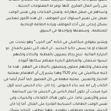
تحقق طموحاته، فالعملية التدريبية مهمة جدا لضمان الحفاظ
على رأس المال الفكري لأنها توفر له المعلومات الحديثة ،
وتساهم في صقل مهاراته، وتعدل القناعات وفي نفس الوقت
تعمل على تغيير السلوك لدى الموظف ، كل هذه الأمور تنعكس
بشكل إيجابي على أداء الموظف وزيادة الطاقة الإنتاجية
للمنظمة، وسمعتها وتواجدها في السوق.
ويشير نيقولاي ميكافيلي في كتابه “فن الحرب” وهو يتحدث عن
الانتقاء او ما يسمى حاليا التجنيد ، ان البلاد التي تتميز بالمناخ ذو
الحرارة العالية تنتج رجالا يتميزون بالفطنة والذكاء ولكنهم
ليسوا شجعان، والمناطق الباردة معظم سكانها أقوياء
وشجعان ولكنهم مملون ويتصفون بالبطء في الفهم ، هذه ما
كتبه ميكافيلي في عام 1520 وهذا يشير إلى أن الاهتمام بعملية
الاختيار والتعيين عمليه مهمة في كل العصور. كما أشار أيضا في
الكتاب إلى انه عند بناء الجيوش ، إذا كان بناء الجيش جديد لأول
مرة فيجب أن تكون أعمار الناس في الجيش ما بين السابعة
عشر والأربعين عاما، حتى تكون هناك الكفاءات والخبرات وفي
نفس الوقت الطاقات الشبابية القادرة على القتال. أما إذا كان
الجيش موجود ومطلوب تطويره ، فهذا يتطلب التركيز بشكل