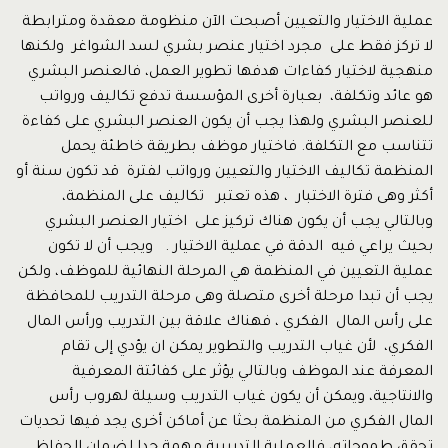
عملية الاختيار والتعيين أصبحت الآن منظومة معقدة ومترابطة
لا تركز فقط على مجرد اختيار عنصر بشري لسد الشواغر ولكنها
منهجية لاختيار كفاءات هدفها تطوير العمل، فالعنصر البشري
هو عائد وتكلفة، بعبارة أخرى المؤسسة تدفع تكاليف ورواتب
للعنصر البشري ولهذا يجب أن يكون العنصر البشري على كفاءة
تتناسب مع التكلفة. فاختيار موظف بطريقة خاطئة يحمل
المنظمة تكاليف الاختيار والتعيين ورواتب لفترة قد تكون سنة أو
أكثر وهى فترة الاختبار ، هذه تعتبر تكاليف على المنظمة،
وبالتالي يجب أن يكون هناك تركيز على اختيار العنصر البشري
بحيث يراعي فيه الدقة في عملية الاختيار . ويجب أن لا تكون
عملية التعيين في المنظمة هي المرحلة النهائية للموظف، ولكن
يجب أن تبدا مرحلة أخرى متصلة وهى مرحلة التدريب للمحافظة
على رأس المال الفكري ، فهناك علاقة بين التدريب ورأس المال
الفكري، لأن غياب التدريب والتطوير يمكن ان يؤدي إلى تقام
المعرفة عند الموظف وبالتالي يؤثر على كفائتة المعرفية
والانتاجية، ويمكن أن يكون غياب التدريب وسيلة لهروب رأس
المال الفكري من المنظمة بحثا عن أماكن أخرى يجد فيها تحديات