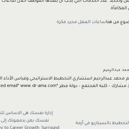
مل وتحديد عدد الخدمات التي يجب ان ينفذها الموظف خلال ساعات ال
المكافأة.
وع من هنا
ساعات العمل مجرد فكرة
حمد عبدالرحيم
يم محمد عبدالرحيم استشاري التخطيط الاستراتيجي وقياس الأداء
 كلية المجتمع – دولة قطر *protected email* www.dr-ama.com
إدارة نفسك هى الاساس للن
لتخطيط بالسيناريو في أزمة
 to Career Growth: Surround