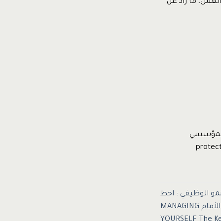
عمل، ما زاد عن
 المؤسسي
مو الوظيفي : احط
نفسك بمن يدفعونك إلى الأمام MANAGING
YOURSELF The Key