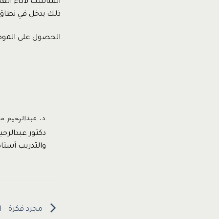
المناسب لأداء الع
ذلك يدخل في نطاق 
الحصول على الموض
د. عبدالرحيم م
دكتور عبدالرح
والتدريب أستاذ مشارك –
مجرد فكرة – ا