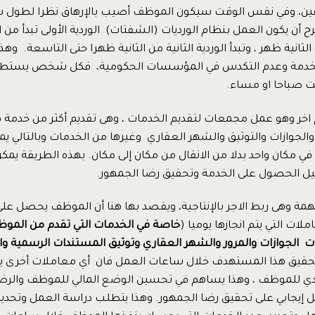
ن، وفي نفس الوقت سيكون الموظف أصيب بالإرهاق نظرا لطول س
رح أن يكون العمل بنظام الورديات (الشفتات) الوردية الأولى تبدأ من ا
لثانية ظهر ، وتبدأ الوردية الثانية من الثانية ظهرا حتى التاسعة. و
الخدمة وعدم التكدس في المؤسسات الحكومية، فكل شخص يستطيع
ت صباحا او مساء.
 اخر وهو عمل مجمعات لتقديم الخدمات ، وهى تقديم أكثر من خدمة 
الجوازات والتوثيق والشهر العقاري وغيرها من الخدمات وبالتالي ي
في مكان واحد بدلا من الانقال من مكان إلى مكان. بهذه الطريقة يمكن 
ل الحصول على الخدمة وتحقيق رضا الجمهور.
مة وهى ربط الاجر بالإنتاجية، ويقصد بها هنا أن الموظف يحصل على
لات التي يتم انجازها يوميا (
خاصة في الخدمات التي تقدم من الم
 الجوازات والمرور والشهر العقاري وتوثيق المستندات الرسمية وال
تحقيق هذا المستهدف خلال ساعات العمل فان أي معاملات أخرى يتم
دي للموظف ، وهذا يساهم في تحسين الوضع المالي للموظف والرضا
إيجابي على تحقيق رضا الجمهور. وهذا يتطلب دراسة العمل وتحد