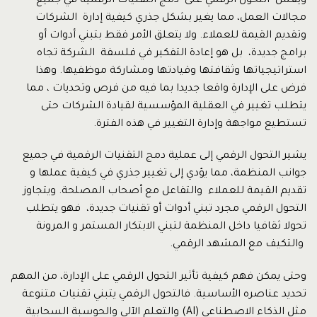
ويعمل التحول الرقمي على دمج التقنيات الرقمية في جميع
مجالات العمل، مما يغير بشكل جذري كيفية إدارة الشركات
وتقديم القيمة للعملاء. ولا يتعلق الأمر فقط بتبني أدوات أو
برامج جديدة، بل هو إعادة التفكير في فلسفة الشركة تجاه
استراتيجياتها وثقافتها وقيادتها ومشاركة موظفيها. وهذا
فرض على الإدارة واقعا جديدا بما فيه من فرص وتحديات ، مما
يتطلب تغيير في العقلية المؤسسية لقيادة الشركات حتى
تستطيع مواجهة وإدارة التغيير في هذه الفترة.
يشير التحول الرقمي إلى عملية دمج التقنيات الرقمية في جميع
جوانب المنظمة، مما يؤدي إلى تغيير جذري في كيفية عملها و
تقديم القيمة للعملاء والتفاعل مع أصحاب المصلحة. ويتجاوز
التحول الرقمي مجرد تبني أدوات أو تقنيات جديدة، فهو يتطلب
تحولا ثقافيا داخل المنظمة لتبني الابتكار المستمر و المرونة
والتكيف مع المشهد الرقمي.
وحتى يمكن فهم كيفية تأثير التحول الرقمي على الإدارة، من المهم
تحديد عناصره الأساسية. فالتحول الرقمي يتبني تقنيات متنوعة
مثل الذكاء الاصطناعي (AI) والتعلم الآلي والحوسبة السحابية