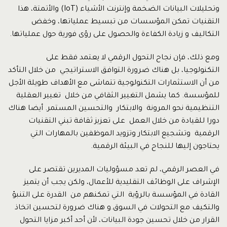
وتحليلات البيانات الضخمة وإنترنت الأشياء (IoT) والأتمتة، هذا
التقنيات تمكن المؤسسات من تبسيط عملياتها، وخفض
التكاليف و زيادة الكفاءة والحصول على رؤى فورية حول عملياتها.
ومع ذلك، فإن نجاح التحول الرقمي لا يعتمد فقط على
التكنولوجيا، بل هناك ضرورة التوافق الاستراتيجي من خلال التأكد
من أن الاستثمارات التكنولوجية تتماشى مع الأهداف طويلة الأجل
للمؤسسة. كما يشمل التغيير الثقافي من خلال تغيير العقلية
التنظيمية نحو المرونة والابتكار والتحسين المستمر. أيضا هناك
دورا للقيادة من خلال العمل على تعزيز ثقافة تبني التقنيات
الرقمية وتشجيع الابتكار وتزويد الموظفين بالمهارات التي
يحتاجون إليها للنجاح في البيئة الرقمية.
في العصر الرقمي، لم تعد مسؤوليات المديرين تقتصر على
الإشراف على الوظائف التقليدية للأعمال، ولكن يجب أن يتميز
القادة في المؤسسة بالرؤية التي تمكنهم من القدرة على التنبؤ
والتكيف مع التحولات في السوق.و هناك ضرورة لتحسين اتخاذ
القرار من خلال تحسين جودة البيانات، لأن أحد أكبر مزايا التحول