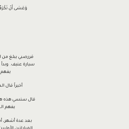
وَعَسَى أَنْ تَكْرَهُو
سيارة عنيف. وبدأ 
يفهم 
أخيراً قال ا
قال سنسي:هذه هي ال
يفهم الص
بعد عدة أشهر، أ
المباراتين الأولي