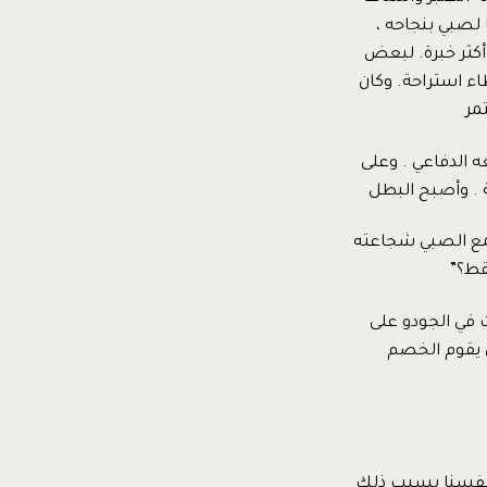
 لصبي بنجاحه ،
وأكثر خبرة. لبعض
اء استراحة. وكان
مر
 الدفاعي . وعلى
ة . وأصبح البطل
مع الصبي شجاعته
قط؟”
 في الجودو على
أن يقوم الخصم
 أنفسنا بسبب ذلك