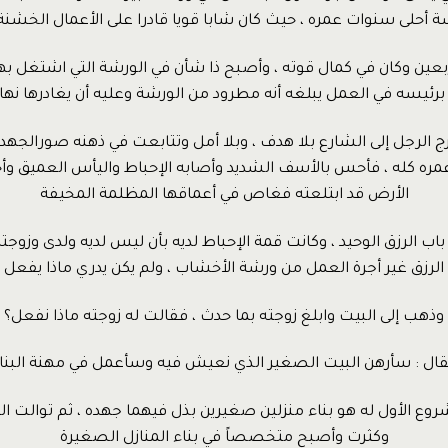
ة أحلى سنوات عمره ، حيث كان شابا قويا قادرا على الأعمال الخشن
بعين وكان في كمال قوته ، وأصبح ذا شأن في الورشة التي اشتغل ب
رئيسه في العمل يبلغه أنه مطرود من الورشة وعليه أن يغادرها نهائي
 الرجل إلى الشارع بلا هدف ، وبلا أمل وتتابعت في ذهنه صورالجهد 
ره كله ، فأحس بالأسف الشديد وأصابه الإحباط واليأس العميق وأ
الأرض قد ابتلعته فغاص في أعماقها المظلمة المخيفة
اب الرزق الوحيد ، وكانت قمة الإحباط لديه بأن ليس لديه ولدى وزو
الرزق غير أجرة العمل من ورشة الأخشاب ، ولم يكن يدري ماذا يفعل
وذهب إلى البيت وابلغ زوجته بما حدث ، فقالت له زوجته ماذا نفعل؟
ال : سأرهن البيت الصغير الذي نعيش فيه وسأعمل في مهنة البنا
روع الأول له هو بناء منزلين صغيرين بذل فيهما جهده ، ثم توالت ا
وكثرت وأصبح متخصصاً في بناء المنازل الصغيرة