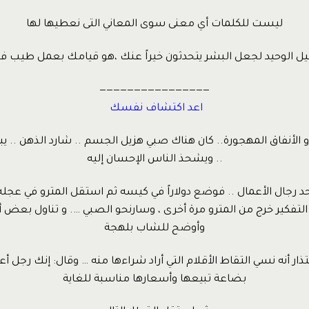
ليست للكلمات أي معنى سوى المعاني التى نعطيها لها
ل الوحيد لجعل البشر يتحدثون خيراً عنك ،هو قيامك بعمل طيب فو
————————————————
اعد اكتشاف نفسك
و الأنفاق المهجورة.. كان هناك صبي هزيل الجسم .. شارد الذهن .. ي
.. ويشحذ الناس الإحسان إليه
 أحد رجال الأعمال .. فوضع دولاراً في كيسه ثم استقل المترو في عجله
تفكير خرج من المترو مرة أخرى ، وسارنحو الصبي …. و تناول بعض 
وأوضح للشاب بلهجة
ذار أنه نسي التقاط الأقلام التي أراد شراءها منه … وقال: إنك رجل أ
بضاعة تبيعها وأسعارها مناسبة للغاية