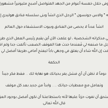
فى خلال خمسة أعوام من الجهد المتواصل أصبح مليونيراً مشهورا
ه ” والاس جونسون ” الرجل الذي انشأ وبنى سلسله فنادق هوليدي إ
انشأ عدداً لا يحصى من الفنادق وبيوت الاستشفاء حول العالم
ي مذكراته الشخصية ، لو علمت الآن أين يقيم رئيس العمل الذي طردن
ل ما صنعه لي فَعندما حدث هذا الموقف الصعب تألمت جدا ولم افهم 
 إن الله شاء أن يغلق في وجهي باباً ليفتح أمامي طريقا أفضل لي 
الحكمة
دوماً لا تظن أن أي فشل يمر بحياتك هو نهاية لك .. فقط فكر جيداً
وتعامل مع معطيات حياتك ….. وابدأ من جديد بعد كل موقف
ستحق أن نموت حزناً عليها لأنه باستطاعتنا أن نكون أفضل بوجود العز
قال الله تعالى