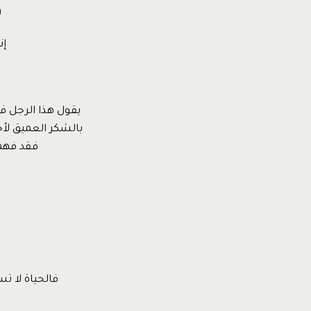
و
إن
يقول هذا الرجل ف
بالشكر العميق لأج
فقد فهمت
فالحياة لا ت