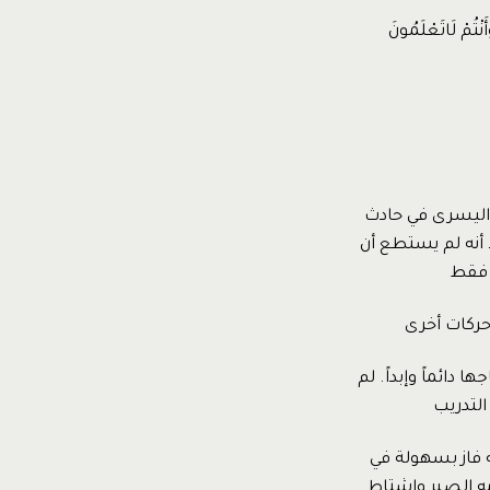
نْتُمْ لَاتَعْلَمُونَ
ذراعه اليسرى في حادث
 أنه لم يستطع أن
 فقط
 حركات أخرى
دائماً وإبداً. لم
التدريب
 فاز بسهولة في
صمه الصبر واشتاط