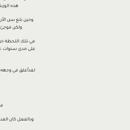
هذه الورش
وحين بلغ سن الأر
ولكن فوجئ ب
في تلك اللحظة خرج
على مدى سنوات عم
لقدأغلق في وجهه ب
فق
وبالفعل كان المش