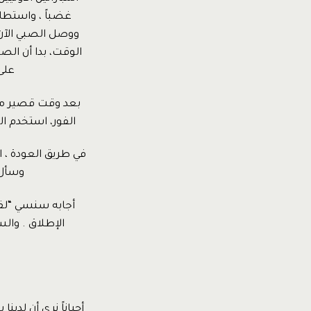
غضباً ، واستطاع
ووصل الصبي الآن ل
الوقت، بدا أن الص
على
بعد وقت قصير من 
الفور، استخدم ال
في طريق العودة ،
وسأل 
أجابه سنسي “لقد
الإطلاق . والس
أحياناً نرى أن لد