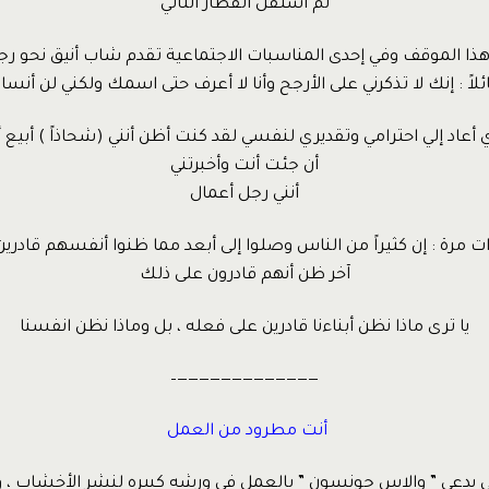
ثم استقل القطار التالي
ا الموقف وفي إحدى المناسبات الاجتماعية تقدم شاب أنيق نحو رج
لاً : إنك لا تذكرني على الأرجح وأنا لا أعرف حتى اسمك ولكني لن أنس
 أعاد إلي احترامي وتقديري لنفسي لقد كنت أظن أنني (شحاذاً ) أبيع
أن جئت أنت وأخبرتني
أنني رجل أعمال
ات مرة : إن كثيراً من الناس وصلوا إلى أبعد مما ظنوا أنفسهم قادر
آخر ظن أنهم قادرون على ذلك
يا ترى ماذا نظن أبناءنا قادرين على فعله ، بل وماذا نظن انفسنا
—————————————–
أنت مطرود من العمل
 يدعى ” والاس جونسون ” بالعمل في ورشه كبيره لنشر الأخشاب 