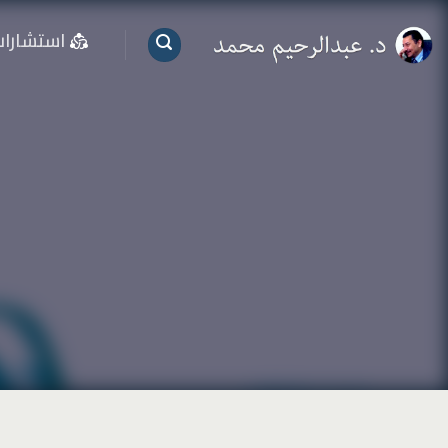
خطي
استشارا
لمحتوى