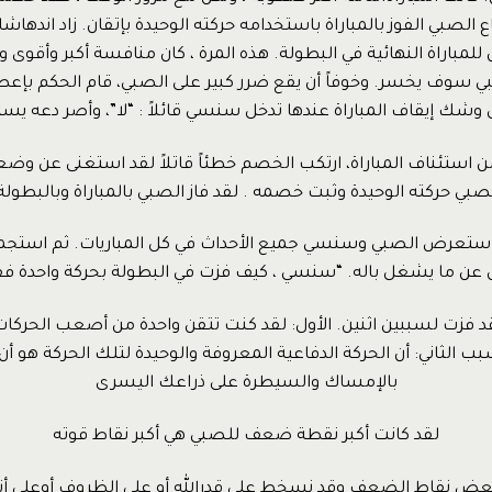
 الصبي الفوز بالمباراة باستخدامه حركته الوحيدة بإتقان. زاد اندهاشا
لمباراة النهائية في البطولة. هذه المرة ، كان منافسة أكبر وأقوى 
بي سوف يخسر. وخوفاً أن يقع ضرر كبير على الصبي، قام الحكم بإعط
 وشك إيقاف المباراة عندها تدخل سنسي قائلاً : “لا”، وأصر دعه يست
استئناف المباراة، ارتكب الخصم خطئاً قاتلاً لقد استغنى عن وضعه
صبي حركته الوحيدة وثبت خصمه . لقد فاز الصبي بالمباراة وبالبطول
 استعرض الصبي وسنسي جميع الأحداث في كل المباريات. ثم استج
عن ما يشغل باله. “سنسي ، كيف فزت في البطولة بحركة واحدة ف
 فزت لسببين اثنين. الأول: لقد كنت تتقن واحدة من أصعب الحركات
بب الثاني: أن الحركة الدفاعية المعروفة والوحيدة لتلك الحركة هو 
بالإمساك والسيطرة على ذراعك اليسرى
لقد كانت أكبر نقطة ضعف للصبي هي أكبر نقاط قوته
ينا بعض نقاط الضعف وقد نسخط على قدرالله أو على الظروف أوعلى