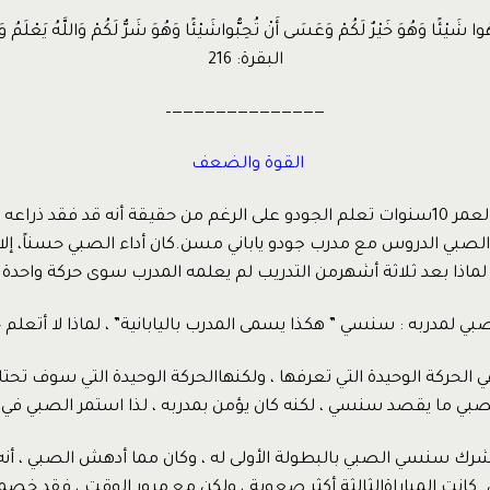
ا شَيْئًا وَهُوَ خَيْرٌ لَكُمْ وَعَسَى أَنْ تُحِبُّواشَيْئًا وَهُوَ شَرٌّ لَكُمْ وَاللَّهُ يَعْلَمُ وَأَ
البقرة: 216
——————————————–
القوة والضعف
قررصبي يبلغ من العمر 10سنوات تعلم الجودو على الرغم من حقيقة أنه قد فقد 
الصبي الدروس مع مدرب جودو ياباني مسن.كان أداء الصبي حسناً، إلا
لماذا بعد ثلاثة أشهرمن التدريب لم يعلمه المدرب سوى حركة واحدة
لصبي لمدربه : سنسي ” هكذا يسمى المدرب باليابانية” ، لماذا لا أتعلم
حركة الوحيدة التي تعرفها ، ولكنهاالحركة الوحيدة التي سوف تحتاجها 
بي ما يقصد سنسي ، لكنه كان يؤمن بمدربه ، لذا استمر الصبي في 
شرك سنسي الصبي بالبطولة الأولى له ، وكان مما أدهش الصبي ، أنه
ين. كانت المباراةالثالثة أكثر صعوبة ، ولكن مع مرور الوقت ، فقد خ