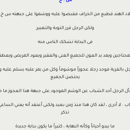
س . خ
اد الهند قطيع من الخراف فقبضوا عليه ووشموا على جبهته س.خ 
ولكن الرجل قرر التوبة والتغيير
فى البداية تشكك الناس منه
محتاجين ويمد يد العون للجميع الغنى والفقير ويعود المريض ويعطف
 بالقرية فوجد رجلا عجوزاً موشوماً وكل من يمر عليه يسلم عليه و
يحتضن الجميع
ل الرجل أحد الشباب عن الوشم الموجود على جبهة هذا العجوز ما م
 : لا أدرى ، لقد كان هذا منذ زمن بعيد ولكنى أعتقد أنه يعني الساعي
تذكر
ما يبدو أحياناً وكأنه النهاية ، كثيراً ما يكون بداية جديدة