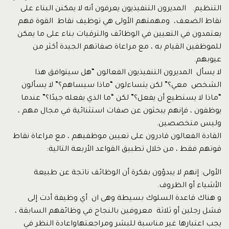
التنظيم. المديرون التنفيذيون يعرفون أنه لا يمكنن البناء على
نقاط الضعف، ومهمتهم الأولى هي توظيف نقاط القوة فهم
يعتمدون في التعيين في الوظائف والترقيات بناء على ما يمكن
للموظفين القيام به ، مع مراعاة صفاتهم الجيدة أكثر من
عيوبهم.
لا يسأل المديرون التنفيذيون الفعالون “هل سيتوافق هذا
الشخص معي؟” لكن يتساءلون “ماذا سيساهم؟” لا يسألون
“ماذا لا يستطيع أن يفعل؟” لكن “ما الذي يفعله جيدًا؟” عندما
يوظفون ، فإنهم يبحثون عن صفات استثنائية في مجال مهم ،
وليس متخصصين.
القادة الفعالون قادرون على تعيين موظفيهم ، مع مراعاة نقاط
قوتهم فقط ، من خلال تطبيق القواعد الأربعة التالية:
الأولى: إنهم لا يبدؤون بفكرة أن الوظائف ناتجة عن طبيعة
الأشياء أو الظروف.
و هناك قاعدة السلوك بسيطة وهى ان أي وظيفة أدت إلى
فشل رجلين أو ثلاثة معروفين بالنجاح في وظائفهم السابقة ،
يجب اعتبارها غير مناسبة للبشر ومراجعتهاواعادة النظر في