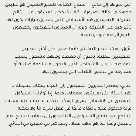
التي تحولها إلى نتائج. مفتاح الكفاءة للمدير التنفيذي هو تطبيق
جهوده في حالة الضرورة . لأنه الشخص المسؤول عن نتائج
الشركة. التنفيذيون هم الأشخاص الذين يتخذون قرارات يكون لها
تأثير كبير على الشركة. ويرى أن المديرون التنفيذيون يخضعون
اليوم لأربعة قيود رئيسية:
الأول: وقت المدير التنفيذي دائما ضيق. حتى أكثر المديرين
التنفيذيين تنظيماً يجدون أن معظم وقتهم مشغول بسبب
المقاطعات من الأشخاص الذين يقدمون مساهمة ضئيلة أو
معدومة في تحقيق الأهداف التي يسعون إليها.
الثاني: يضطر المديرون التنفيذيون إلى القيام بمهام بسيطة لا
تغير البيئة التي يعيشون ويعملون فيها. إذا توقف المسؤول
التنفيذي عن الاهتمام ، بمرور الوقت ، لتحديد ما يجب عليه فعله ،
فإنه محكوم عليه بالبقاء عالقًا في فعل شيء ما ولا يمكنه
التراجع عنه. يحتاج المسؤولون التنفيذيون إلى معايير تسمح لهم
بالعمل وفقًا لما هو مهم فعلا ، ويساهم في تحقيق في النتائج.