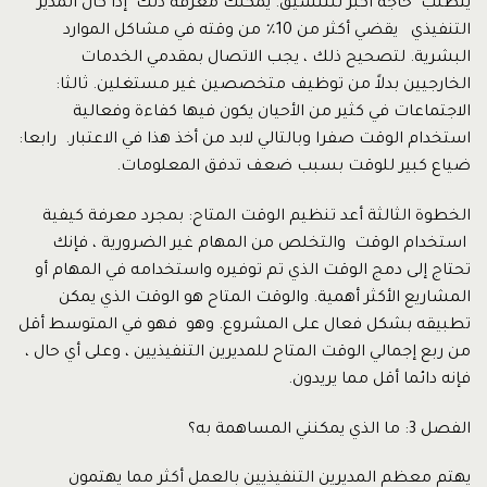
يتطلب حاجة أكبر للتنسيق. يمكنك معرفة ذلك إذا كان المدير
التنفيذي يقضي أكثر من 10٪ من وقته في مشاكل الموارد
البشرية. لتصحيح ذلك ، يجب الاتصال بمقدمي الخدمات
الخارجيين بدلاً من توظيف متخصصين غير مستغلين. ثالثا:
الاجتماعات في كثير من الأحيان يكون فيها كفاءة وفعالية
استخدام الوقت صفرا وبالتالي لابد من أخذ هذا في الاعتبار. رابعا:
ضياع كبير للوقت بسبب ضعف تدفق المعلومات.
الخطوة الثالثة أعد تنظيم الوقت المتاح: بمجرد معرفة كيفية
استخدام الوقت والتخلص من المهام غير الضرورية ، فإنك
تحتاج إلى دمج الوقت الذي تم توفيره واستخدامه في المهام أو
المشاريع الأكثر أهمية. والوقت المتاح هو الوقت الذي يمكن
تطبيقه بشكل فعال على المشروع. وهو فهو في المتوسط ​​أقل
من ربع إجمالي الوقت المتاح للمديرين التنفيذيين ، وعلى أي حال ،
فإنه دائما أقل مما يريدون.
الفصل 3: ما الذي يمكنني المساهمة به؟
يهتم معظم المديرين التنفيذيين بالعمل أكثر مما يهتمون