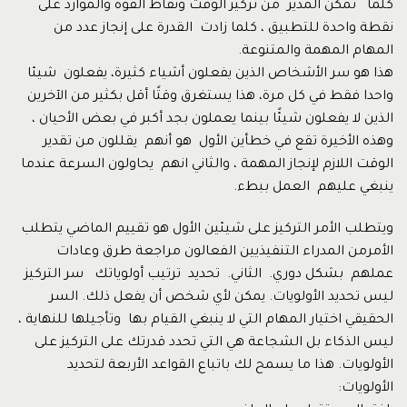
كلما تمكن المدير من تركيز الوقت ونقاط القوة والموارد على
نقطة واحدة للتطبيق ، كلما زادت القدرة على إنجاز عدد من
المهام المهمة والمتنوعة.
هذا هو سر الأشخاص الذين يفعلون أشياء كثيرة، يفعلون شيئا
واحدا فقط في كل مرة، هذا يستغرق وقتًا أقل بكثير من الآخرين
الذين لا يفعلون شيئًا بينما يعملون بجد أكبر في بعض الأحيان ،
وهذه الأخيرة تقع في خطأين الأول هو أنهم يقللون من تقدير
الوقت اللازم لإنجاز المهمة ، والثاني انهم يحاولون السرعة عندما
ينبغي عليهم العمل ببطء.
ويتطلب الأمر التركيز على شيئين الأول هو تقييم الماضي يتطلب
الأمرمن المدراء التنفيذيين الفعالون مراجعة طرق وعادات
عملهم بشكل دوري. الثاني. تحديد ترتيب أولوياتك سر التركيز
ليس تحديد الأولويات. يمكن لأي شخص أن يفعل ذلك. السر
الحقيقي اختيار المهام التي لا ينبغي القيام بها وتأجيلها للنهاية ،
ليس الذكاء بل الشجاعة هي التي تحدد قدرتك على التركيز على
الأولويات. هذا ما يسمح لك باتباع القواعد الأربعة لتحديد
الأولويات: