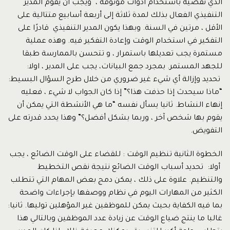
الذي نقضيه باستخدام أدوات موثوقة ، ويجب أن يقوم المدير
التنفيذي الفعال بذلك لمدة ثلاثة إلى أربعة أسابيع متتالية على
الأقل ، مرتين في السنة. وبهذا يكون المدير التنفيذي قادرًا على
التفكير في استخدام الوقت وإعادة التفكير فيه. وهذه عملية
مستمرة يجب تعديلها باستمرار ، و تتحسن بالممارسة طبقا
للجهد المستمر. بمجرد جمع البيانات، يجب على المدير ، اولا:
تحديد وإزالة أي شيء غير ضروري من خلال طرح السؤال البسيط:
“ماذا سيحدث إذا حذفت هذا؟” إذا كان الجواب لا شيء ، فعليه
إنهاء النشاط. ثانيا يسأل نفسه “ما هي الأنشطة التي يمكن أن
يقوم بها شخص آخر ، وربما بشكل أفضل؟” وهذا يحدد قدرته على
التفويض.
الخطوة الثانية تنظيم الوقت : للقضاء على الوقت الضائع ، يجب
أولا: تحديد أسباب الوقت الضائع نتيجة نقص التخطيط
والتنظيم. علاوة على ذلك ، يمكن دمج بعض المهام التي تتطلب
الكثير من المهارات اليوم في نظام ووصفها بإجراءات واضحة
بما فيه الكفاية بحيث يمكن للموظفين غير المؤهلين توليها. ثانيا:
غالبا ما ينتج ضياع الوقت عن زيادة عدد الموظفين وبالتالي هذا