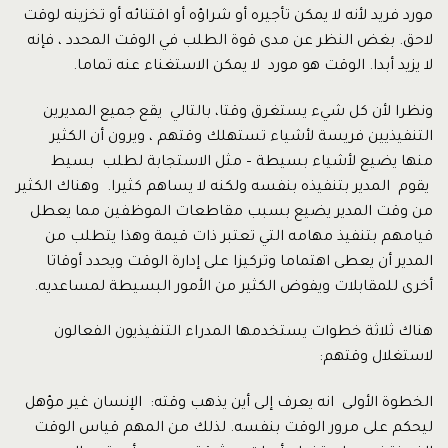
مورد فريد لأنه لا يمكن تأجيره أو شراؤه أو اقتنائه أو تخزينه لوقت
لاحق. بغض النظر عن مدى قوة الطلب في الوقت المحدد ، فإنه
لا يزيد أبدا. الوقت هو مورد لا يمكن الاستغناء عنه تماما.
ونظرا لأن كل شيء يستغرق وقتا، بالتالي يقع جميع المديرين
التنفيذيين فريسة لأشياء تستهلك وقتهم ، ويرون أن الكثير
منها يضيع لأشياء بسيطة – مثل الاستجابة لطلب بسيط
يقوم المدير بتنفيذه بنفسه ولكنه لا يساهم كثيرا. وهناك الكثير
من وقت المدير يضيع بسبب مقاطعات الموظفين مما يعطل
قيامهم بتنفيذ مهامه التي تعتبر ذات قيمة وهذا يتطلب من
المدير أن يعطى اهتماما وتركيزا على إدارة الوقت ويحدد أوقاتا
أخرى للمقابلات ويفوض الكثير من الأمور البسيطة لمساعديه.
هناك ثلاثة خطوات يستخدمها المدراء التنفيذيون الفعالون
لاستغلال وقتهم:
الخطوة الأولى انه يعرف إلى أين يذهب وقته: الإنسان غير مؤهل
ليحكم على مرور الوقت بنفسه. لذلك من المهم قياس الوقت