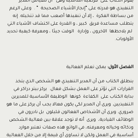
يقوم الكتاب على فرضية أساسية وهى أن مقياس المدير
التنفيذي هو قدرته على “إنجاز الأشياء الصحيحة ” . وعلى الرغم
من بساطة الفكرة ، إلا أن تنفيذها أصعب مما قد تتخيله. إنه
يتطلب مساعدة فريق كبير ، و القدرة على اكتشاف الأشياء التي
لم يلاحظها الآخرون ، وإدارة الوقت جيدًا ، ومعرفة كيفية تحديد
الأولويات.
الفصل الأول:
يمكن تعلم الفعالية
ينطلق الكتاب من أن المدير التنفيذي هو الشخص الذي يتخذ
القرارات التي تؤثر على العمل بشكل فعال. يركز بيتر دراكر في
بداية الكتاب على الكفاءة كونها الوظيفة الأساسية للمديرين
التنفيذيين. ويرى أن المدير لكي يكون فعالا يجب أن يركز على ما هو
ضروري. ويرى أن الأشخاص الفعالون قليلون بل نادرون في
الوظائف القيادية، ويرى أنه لا توجد علاقة بين فعالية الشخص
وذكائه وخياله ومعرفته، في الواثع هذه صفات تعتبر موارد
أساسية في العمل ولكن لا تساوى أي قيمة إلا من خلال الفعالية