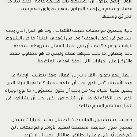
الأولى: إنهم يدركون أن المشكلة ذات طبيعة عامة ، لذلك بدلاً من
قضاء وقتهم في إخماد الحرائق ، فهم يحاولون فهم سبب
الحرائق ومنعها.
ثانيا: يضعون مواصفات دقيقة للأهداف ، وما هو القرار الذي يجب
يساهم في تحقي الهدف؟ وما هي الأهداف الدنيا؟ ما هي الشروط
الواجب توافرها؟ يجب أن يفي القرار الفعال بشروطه المحددة.
ثالثا: يفعلون ما يجب عليهم فعله وليس ما هو مطلوب فقط.
والتركيز على القرارات التي تحقق اهداف المنظمة.
رابعا: إنهم يحولون القرارات إلى أفعال. وهذا يتطلب الإجابة عن
هذه الأسئلة: “من الذي يجب أن نبلغه بالقرار ؟ ما هو الإجراء الذي
يتعين علينا القيام به؟ من يجب أن يكون المسؤول؟ ما نوع الإجراء
الذي يجب اتخاذه لضمان أن الأشخاص الذين يجب أن يشاركوا في
القرار يمكنهم القيام بذلك؟
خامسا: يستخدمون الملاحظات لضمان تنفيذ القرارات بشكل
صحيح. بدون متابعة منتظمة لتنفيذ الأوامر والتوجيهات ، لن
يتم فعل أي شيء على الإطلاق. وبالتالي يجب ان لا يتردد