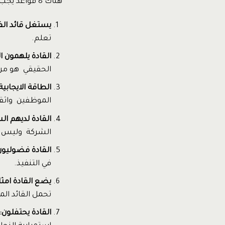
هناك 8 قواعد يجب اتباعها في القيادة وهى:
يستغل قائد ال
تعلم.
القادة يلهمون ا
الحقيقي هو من 
الطاقة الايجابي
الموظفين واثقين
القادة لديهم ال
الشركة وليس م
القادة فضوليون
في التنفيذ.
يضع القادة امث
تحمل القائد ال
القادة يحتفلون: