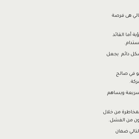
تالي هى فرصة
 أما القائد
ستدام.
بشكل دائم يجعل
و في صالح
كة.
 سريعة ويساهم
لمخاطرة من خلال
فون من الفشل.
لتالي ضمان