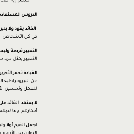
استمرارية النجا
الدروس المستفادة
القائد يقود ولا يدير
في كل الأشخاص وتح
التغيير فرصة وليس
التغيير يمثل جزء 
القيادة تحفز الأخري
عن البيروقراطية ا
للعمل وتحسين الأد
لا يعتمد القائد عل
أفكارهم وما لديهم
اجعل القيم أولا ول
التوازن بين الأرقام