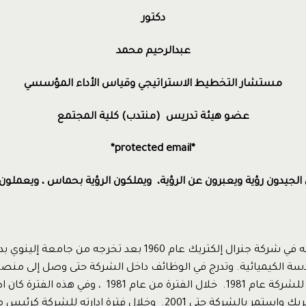
دكتور
عبدالرحيم محمد
مستشار التخطيط الاستراتيجي وقياس الأداء المؤسسي
عضو هيئة تدريس (منتدب) كلية المجتمع
*protected email*
 الجيدون رؤية ويعبرون عن الرؤية، ويملكون الرؤية بحماس ، ويعملون
بدأ جاك ويلش عمله في شركة جنرال إلكتريك عام 1960 بعد تخرجه من
ندسة الكيميائية. وتدرج في الوظائف داخل الشركة حتى وصل إلى منصب
للرئيس. ثم رئيسا للشركة عام 1981. خلال الفترة من عام 81
في تاريخ جنرال إلكتريك واستمر بالشركة حتى 2001. وخلال فترة إدارته لل