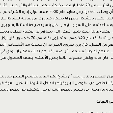
ورئيس تنفيذي والتي اقتربت من 20 عاما ارتفعت قيمة سهم الشركة والتي كانت 
دولار عام 1982 إلى أن وصلت 60 دولار في نهاية عام 2000.عندما تو
نه نهض بالشركة وطورها بشكل كبير. ركز في قيادته للشركة على 
ساعدتهم على النمو والازدهار. كان يتميز بصراحة استثنائية، و يرى
ملية قاتلة حيث تمنع الأفكار التي تساهم في عملية التطوير وتحقق 
 من العمل. كان يرى ضرورة الصراحة ان تتحدث مع الأشخاص الض
عليهم تطوير أنفسهم ، لأن عدم إخبارهم بذلك ممكن أن يؤدي في ال
 كان جاك ويلش فضوليا دائما يطرح الأسئلة بهدف الحصول على أ
ون التغيير وبالتالي يجب أن يشرح لهم القائد موضوع التغيير حتى يتغ
رة التخلص من الفوضى البيروقراطية داخل الشركة لتمكين الموظفين
يرة من وقته في تقييم وتطوير المدراء حتى يمكنهم من تطوير وتح
 القيادة: