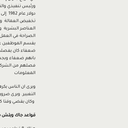
تخفيض العمالة ولك
العناصر البشرية وم
الصراحة في العمل ع
ضعفاء كان يفصلهم
بانهم ضعفاء ويجب 
فصلهم من الشركة.
المعلومات
ويرى ان الناس يكره
التغيير. ويرى ضرو
وكان يقضي وقتا كب
قواعد جاك ويلش في