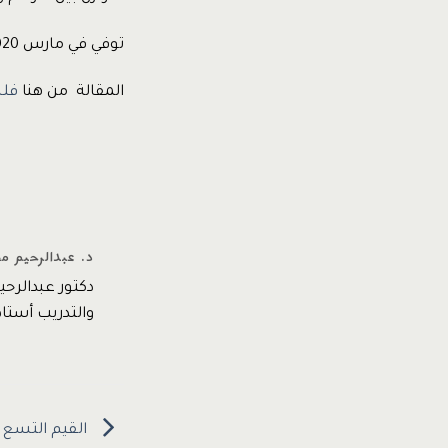
توفي في مارس 2020 عن عمر يناهز 84 عاما. لقب جاك ويلش بمدير القرن العشرين.
المقالة من هنا
فلس
د. عبدالرحيم م
دكتور عبدالرح
والتدريب أستاذ مشارك –
القيم التسع ا