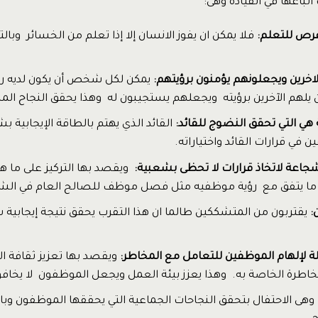
فرص للتعلم:
فلا يمكن ان يفوز الانسان إلا إذا تعلم من الخسائر وبال
لاخرين ويجعلونهم يؤمنون برؤيتهم:
يمكن لكل شخص أن يكون لديه رؤية
يلهم الآخرين برؤيته ويجعلهم يستجيبون له وهذا يحقق النجاح الم
ة هي التي تحقق النضوج للقائد:
القائد الذي يهتم بالطاقة الإيجابية 
 في قرارات القائد واختياراته.
شجاعة لاتخاذ قرارات لا تحظى بشعبية:
ويقصد بها التركيز على ما ه
ا يتفق مع رؤية موظفيه مثل فصل موظف للصالح العام في الشر
:
يقتربون من المتشككين طالما ان هذا التقرب يحقق نتيجة إيجابية
لة لإلهام الموظفين للتعامل مع المخاطر:
ويقصد بها تعزيز ثقافة ا
مخاطرة الخاصة به. وهذا يعزز بيئة العمل ويجعل الموظفون لا يخا
وهى الاحتفال بتحقق النجاحات الجماعية التي يحققها الموظفون وبا