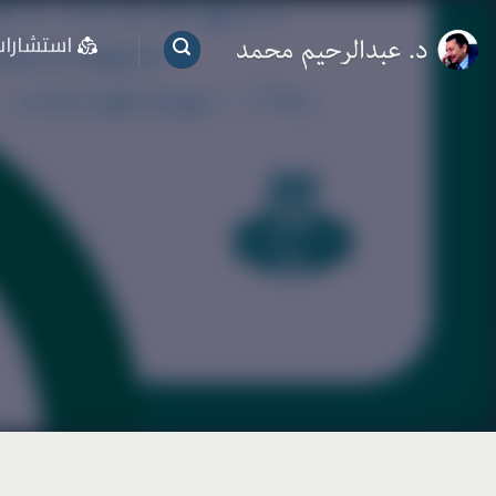
خطي
استشارا
لمحتوى