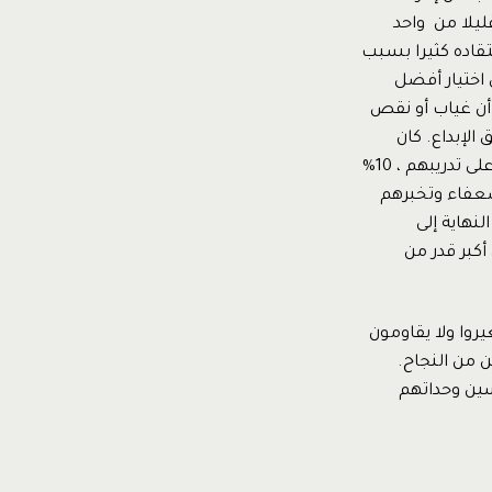
اكثر قليلا من واحد
لى إدارة الشركة تم انتقاده كثيرا بسبب
اختيار أفضل
 أن غياب أو نقص
الإبداع. كان
يقسم الموظفين على ثلاثة أقسام 20% وهم المتميزون يكافاهم، 70 % جيدون كان يركز على تدريبهم ، 10%
عفاء وتخبرهم
نهاية إلى
كبر قدر من
يروا ولا يقاومون
 من النجاح.
سين وحداتهم