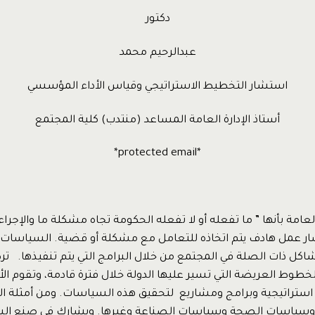
دكتور
عبدالرحيم محمد
استشار التخطيط الاستراتيجي وقياس الأداء المؤسسي
أستاذ الإدارة العامة المساعد (منتدب) كلية المجتمع
*protected email*
مة بأنها ” ما تفعله أو لا تفعله الحكومة تجاه مشكلة ما والإجراء
ر عمل هادف يتم اتخاذه للتعامل مع مشكلة أو قضية. السياسات ا
 ذات الصلة في المجتمع من خلال البرامج التي يتم تنفيذها. تر
طوط العريضة التي تسير عليها الدولة خلال فترة قادمة، وتقوم الأج
استراتيجية وبرامج ومشاريع لتحقيق هذه السياسات. ومن أمثلة ا
وسياسات الصحة وسياسات الصناعة وغيرها. ويشارك في صنع ال