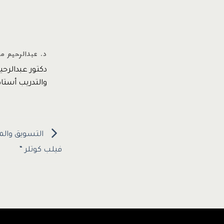
د. عبدالرحيم م
دكتور عبدالرح
والتدريب أستاذ مشارك –
التسويق والم
فيلب كوتلر “