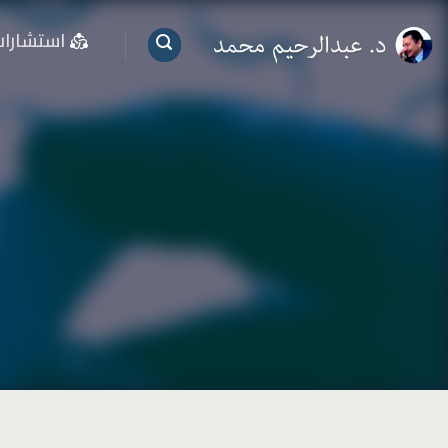
خطي
استشارا
لمحتوى