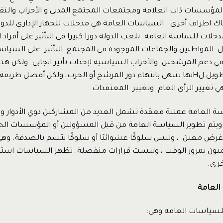
مؤسسات ذات العلاقة ومجتمعات المجتمع المدني و الأحزاب والنقا
هناك اطراف أخرى . السياسات العامة هي مدخلات للجهاز الإداري للدول
مدخلات للساسة العامة. تلعب الدولة دورا كبيرا في التأثير على أفراد
لمواطنين والجماعات الموجودة في المجتمع التأثير على السياسة
ي دعم المرشحين والأحزاب السياسية لإحداث تأثير ايجابي. ولكن ه
جيدة على المدى الطويل لHنها تنتهي بانتهاء دور المرشح أو الحزب، ولكن أفضل طر
 تغيير الرأي العام وتغيير المعتقدات.
 العامة عملية معقدة تشمل العديد من المشاركين ذوي الأدوار وا
. ويتم تطوير السياسة العامة من قبل المسؤولين أو المؤسسات ال
غرض معين ، وليس سلوكًا عشوائيًا أو سلوكًا يتسم بالصدفة. وه
يون بمرور الوقت ، وليست قرارات منفصلة. تظهر السياسات است
خرى.
العامة
سياسات العامة وهى: