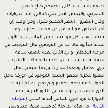
لديهم نفس مشكلتي بعضهم ضاع منهم
التصريح، والبعض الآخر نسي كحالتي، اخذ الجوازات
وقال انتظروا ، انتظر الجميع كثيرا ، ومن وقت إلى
آخر يتحدثون مع العامل عن مصير الجوازات وما
حدث فيها ، وكل مرة تجد رد من العامل ، الرد الأول
عندما سألؤه ماذا تم في الموضوع قال الموظف في
مرحلة الإفطار ، والرد الثاني بعده بنصف ساعة
سعادته يشرب الشاي، بعد ساعة جاءت البشرى ،
خرج العامل ومعه الجوازات وزعها عليهم وقال ،
اذهبوا للخزنة ادفعوا المبلغ الموجود في الورقة داخل
الجواز، فعلا توجه الجميع وتم دفع المبلغ الزهيد
الذي لا يستحق الوقوف في طابور الخزنة، عادة
الجوازات مرة آخري للعامل أخذها لتدخل
المرحلة
الثانية
، في هذه المرحلة تم طلب مبلغ زهيد ولكن