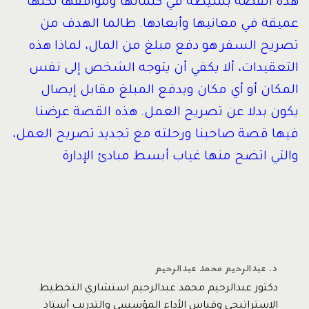
هذه القصة بسيطة في كلماتها ومواقفها لكنها
عميقة في معانيها وأبعادها. طالما الهدف من
تصريح السفر هو دفع مبلغ من المال، لماذا هذه
التعقيدات، ألا يكفي أن يتوجه الشخص إلى نفس
المكان أو أي مكان ويدفع المبلغ مقابل إيصال
يكون بدلا عن تصريح العمل. هذه القصة عرضنا
فيها قصة صاحبنا ورحلته مع تجديد تصريح العمل،
والتي اتضح منها غياب أبسط مبادئ الإدارة
د. عبدالرحيم محمد عبدالرحيم
دكتور عبدالرحيم محمد عبدالرحيم استشاري التخطيط
الاستراتيجي وقياس الأداء المؤسسي والتدريب أستاذ