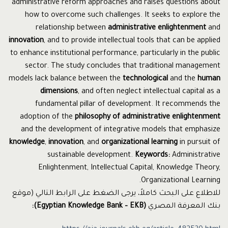
administrative reform approaches and raises questions about
how to overcome such challenges. It seeks to explore the
relationship between
administrative enlightenment
and
innovation
, and to provide intellectual tools that can be applied
to enhance institutional performance, particularly in the public
sector. The study concludes that traditional management
models lack balance between the
technological
and the
human
dimensions
, and often neglect intellectual capital as a
fundamental pillar of development. It recommends the
adoption of the
philosophy of administrative enlightenment
and the development of integrative models that emphasize
knowledge
,
innovation
, and
organizational learning
in pursuit of
sustainable development.
Keywords:
Administrative
Enlightenment, Intellectual Capital, Knowledge Theory,
Organizational Learning.
للاطلاع على البحث كاملاً، يرجى الضغط على الرابط التالي
)
موقع
بنك المعرفة المصري
Egyptian Knowledge Bank – EKB)
):