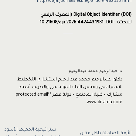
https://aja.journals.ekb.eg/article_482530.html
Digital Object Identifier (DOI)
(
المعرف الرقمي
للبحث)
DOI:
10.21608/aja.2026.442443.1981
د. عبدالرحيم محمد عبدالرحيم
دكتور عبدالرحيم محمد عبدالرحيم استشاري التخطيط
الاستراتيجي وقياس الأداء المؤسسي والتدريب أستاذ
مشارك – كلية المجتمع – دولة قطر *protected email*
www.dr-ama.com
استراتيجية المحيط الأسود
الأزمة الصامتة داخل مكان