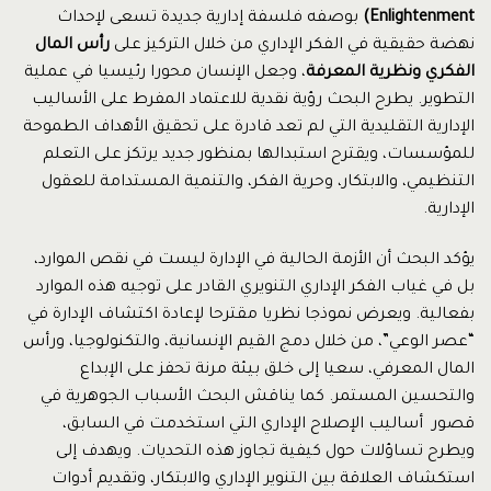
Enlightenment)
بوصفه فلسفة إدارية جديدة تسعى لإحداث
نهضة حقيقية في الفكر الإداري من خلال التركيز على
رأس المال
الفكري
و
نظرية
المعرفة
، وجعل الإنسان محورا رئيسيا في عملية
التطوير. يطرح البحث رؤية نقدية للاعتماد المفرط على الأساليب
الإدارية التقليدية التي لم تعد قادرة على تحقيق الأهداف الطموحة
للمؤسسات، ويقترح استبدالها بمنظور جديد يرتكز على التعلم
التنظيمي، والابتكار، وحرية الفكر، والتنمية المستدامة للعقول
الإدارية.
يؤكد البحث أن الأزمة الحالية في الإدارة ليست في نقص الموارد،
بل في غياب الفكر الإداري التنويري القادر على توجيه هذه الموارد
بفعالية. ويعرض نموذجا نظريا مقترحا لإعادة اكتشاف الإدارة في
“عصر الوعي”، من خلال دمج القيم الإنسانية، والتكنولوجيا، ورأس
المال المعرفي، سعيا إلى خلق بيئة مرنة تحفز على الإبداع
والتحسين المستمر. كما يناقش البحث الأسباب الجوهرية في
قصور أساليب الإصلاح الإداري التي استخدمت في السابق،
ويطرح تساؤلات حول كيفية تجاوز هذه التحديات. ويهدف إلى
استكشاف العلاقة بين التنوير الإداري والابتكار، وتقديم أدوات