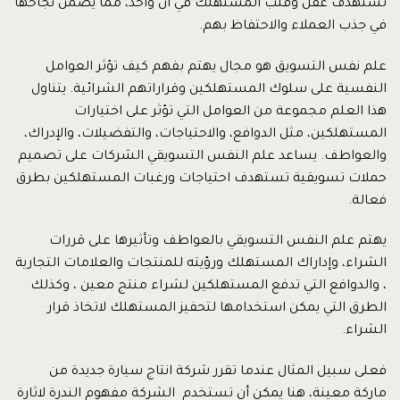
تستهدف عقل وقلب المستهلك في آن واحد، مما يضمن نجاحها
في جذب العملاء والاحتفاظ بهم.
علم نفس التسويق هو مجال يهتم بفهم كيف تؤثر العوامل
النفسية على سلوك المستهلكين وقراراتهم الشرائية. يتناول
هذا العلم مجموعة من العوامل التي تؤثر على اختيارات
المستهلكين، مثل الدوافع، والاحتياجات، والتفضيلات، والإدراك،
والعواطف. يساعد علم النفس التسويقي الشركات على تصميم
حملات تسويقية تستهدف احتياجات ورغبات المستهلكين بطرق
فعالة.
يهتم علم النفس التسويقي بالعواطف وتأثيرها على قررات
الشراء، وإداراك المستهلك ورؤيته للمنتجات والعلامات التجارية
، والدوافع التي تدفع المستهلكين لشراء منتج معين ، وكذلك
الطرق التي يمكن استخدامها لتحفيز المستهلك لاتخاذ قرار
الشراء.
فعلى سبيل المثال عندما تقرر شركة انتاج سيارة جديدة من
ماركة معينة، هنا يمكن أن تستخدم الشركة مفهوم الندرة لاثارة