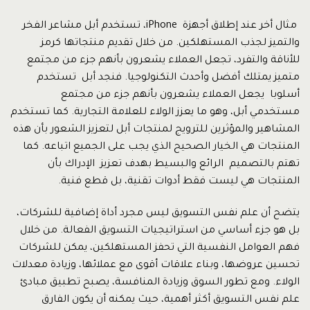
مثال أخر عند إطلاق أجهزة iPhone، تستخدم أبل مشاعر الفخر
والتميز لجذب المستهلكين. من خلال تقديم منتجاتها كرمز
للأناقة والتفرد، تجعل العملاء يشعرون بأنهم جزء من مجتمع
متميز يمتلك أفضل وأحدث التكنولوجيا. فنجد أبل تستخدم
أسلوبا يجعل العملاء يشعرون بأنهم جزء من مجتمع
مستخدمي أبل، وهو ما يعزز الولاء للعلامة التجارية. كما تستخدم
المشاهير والمؤثرين للترويج لمنتجات أبل لتعزيز الشعور بأن هذه
المنتجات هي الخيار الصحيح الذي يجب على الجميع اتباعه. كما
تهتم بالتصميم الرائع والبسيط بهدف تعزيز الإدراك بأن
المنتجات هي ليست فقط أدوات تقنية، بل قطع فنية.
يتضح أن علم نفس التسويق ليس مجرد أداة إضافية للشركات،
بل هو جزء أساسي من استراتيجيات التسويق الفعالة. من خلال
فهم العوامل النفسية التي تحفز المستهلكين، يمكن للشركات
تحسين عروضها، وبناء علاقات أقوى مع عملائها، وزيادة معدلات
الولاء. ومع تطور السوق وزيادة المنافسة، يصبح تطبيق مبادئ
علم نفس التسويق أكثر أهمية، حيث يمكنه أن يكون الفارق