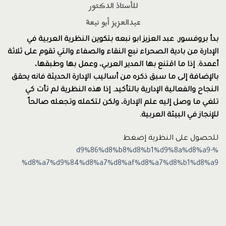
للأستاذ الدكتور
عبدالعزيز أبو نبعة
بدأ
بروفسور
. عبد العزيز ابو نبعه بتكوين
النظرية العربية
في
الإدارة
من بادية الصحراء نبع النقاء والصفاء
والتي تقوم على ثلاثة
أعمدة. إذا ما اقتنع بها المدير العربي، وعمل بها وطبقها،
بالإضافة إلى ما سبق ذكره من أساليب الإدارة الحديثة فانه يحقق
النجاح والفعالية الإدارية بالتأكيد.
إذا هذه النظرية لم تأت كي
تلغي ما وصل إليه علم الإدارة، ولكن لتكمله وتجعله صالحاً
للإنجاز في البيئة العربية.
للحصول على النظرية إضغط
%d9%86%d8%b8%d8%b1%d9%8a%d8%a9-
%d8%a7%d9%84%d8%a7%d8%af%d8%a7%d8%b1%d8%a9