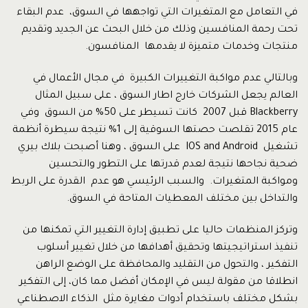
في التعامل مع المتغيرات التي تواجهها في السوق، عدم البقاء
تحت رحمة المنافسين وذلك من خلال البحث عن الجديد وتقديم
منتجات وخدمات متميزة لا يقدمها المنافسون.
وبالتالي عدم مواكبة التغييرات الكبيرة في مجال الأعمال في
العالم يجعل الشركات خارج اطار السوق ، على سبيل المثال
Blackberry قبل 2007 كانت تسيطر على 50% من السوق وفي
عام 2015 تقلصت حصتها السوقية إلى 1% نتيجة سيطرة أنظمة
تشغيل IOS and Android على السوق ، وهنا أصبحت بلاك بيري
ضحية نجاحها نتيجة لعدم قدرتها على التطور والتحسين
ومواكبة المتغيرات. والسبب الرئيسي هو عدم القدرة على الربط
والتداخل بين مختلف المعطيات المتاحة في السوق.
وتركز المنظمات حاليا على تطبيق إدارة التغيير التي تمكنها من
تنفيذ استراتيجيتها وتحقيق أهدافها من خلال تغيير أسلوب
التفكير ، والتحول من التقليد والمحافظة على الوضع الراهن
انطلاقا من مقولة ليس في الإمكان أفضل مما كان، إلى التفكير
بشكل مختلف باستخدام أدوات مغايرة مثل الذكاء الاصطناعي