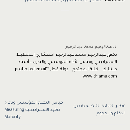
المقالة هنا
التغيير هو سمة من يريد قيادة المستقبل
د. عبدالرحيم محمد عبدالرحيم
دكتور عبدالرحيم محمد عبدالرحيم استشاري التخطيط
الاستراتيجي وقياس الأداء المؤسسي والتدريب أستاذ
مشارك – كلية المجتمع – دولة قطر *protected email*
www.dr-ama.com
قياس النضج المؤسسي ونجاح
تفكير القيادة التنظيمية بين
تنفيذ الاستراتيجية Measuring
الدفاع والهجوم
Maturity