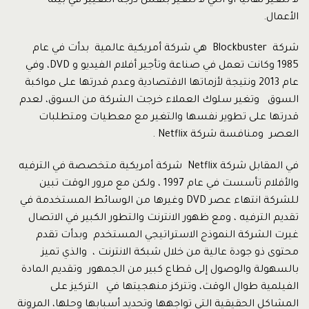
لا تتغير نهائيا أو التي لا تتغير بنفس درجة التغيير في بيئة
الأعمال.
شركة Blockbuster هي شركة أمريكية عالمية بدأت في عام
1985 وكانت تعمل في صناعة وتأجير أفلام الفيديو و DVD، وفي
عام 2013 ونتيجة لأزماتها الاقتصادية وعدم قدرتها على مواكبة
السوق وتغير سلوك العملاء خرجت الشركة من السوق، لعدم
قدرتها على تطوير نفسها والتغير مع معطيات ومتطلبات
العصر ومنافسة شركة Netflix .
في المقابل شركة Netflix شركة أمريكية متخصصة في الترفيه
والأفلام تأسست في عام 1997 ، ولكن مع مرور الوقت تبين
للشركة انتهاء عصر DVD وغيرها من الوسائط المستخدمة في
تقديم الترفيه ، ومع ظهور الانترنت والتطور الكبير في الاتصال
غيرت الشركة النموذج الاستراتيجي المستخدم وبدأت تقدم
محتوى ذو جودة عالية من خلال شبكة الانترنت ، والذي تميز
بالسهولة والوصول إلى قطاع كبير من الجمهور وتقديم المادة
الفيلمية طوال الوقت، وتتركز منهجيتها في التركيز على
المشاكل الحقيقية التي تواجهها وتحديد أسبابها وحلها، المرونة