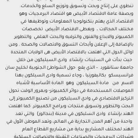
تنطوي على إنتاج وبحث وتسويق وتوزيع السلع والخدمات.
وبصفة عامة الاقتصاد الأبيض هو اقتصاد البرمجيات وهو
الاقتصاد الذي يهتم بتكنولوجيا المعلومات وتوظيفها في
مختلف المجالات ، ويغطى الاقتصاد الأبيض تخصصات
الكمبيوتر والابداع والفنون والترفيه والبحث العلمي والتطوير
بالإضافة إلى الإعلان وأبحاث التسوق والاتصالات والصحة . ومن
اوائل الدول التي اهتمت بالاقتصاد الأبيض هى الولايات المتحدة
حيث بدأت في الستينات بإنشاء وادي السيليكون من خلال
جامعة ستانفورد – الذي يقع حول الشواطئ الجنوبية لخليج سان
فرانسيسكو بكاليفورنيا ، وجاء تسمية وادى السيلكون بهذا
الاسم من مادة السيليكون وهو المادة الأساسية لأشباه
الموصلات المستخدمة في دوائر الكمبيوتر- وبمرور الوقت تحول
التركيز الاقتصادي في وادي السيليكون من تصنيع الكمبيوتر إلى
البحث والتطوير وتسويق منتجات وبرامج الكمبيوتر. كما اهتمت
الهند بإنشاء وادى السليكون في مدينة (بنجالور) والتي تعد
واحدة من أهم المدن التجارية في العالم، وتعد الموطن الأول في
الهند لمختلف المشاريع بداية من مشاريع القطاع العام
وشركات البرمجيات والصناعات الثقيلة والاتصالات السلكية