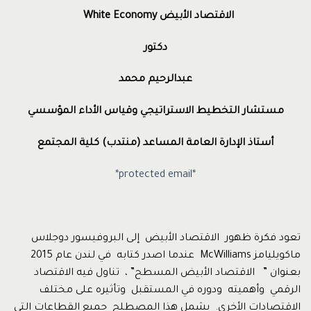
الاقتصاد الأبيض
White Economy
دكتور
عبدالرحيم محمد
مستشار التخطيط الاستراتيجي وقياس الأداء المؤسسي
أستاذ الإدارة العامة المساعد (منتدب) كلية المجتمع
*protected email*
تعود فكرة ظهور الاقتصاد الأبيض إلى البروفيسور دوجلاس
ماكويليامز McWilliams عندما اصدر كتابه في لندن عام 2015
بعنوان ” الاقتصاد الأبيض المسطح” ، تناول فيه الاقتصاد
الرقمي وأهميته ودوره في المستقبل وتأثيره على مختلف
الاقتصادات الأخرى. يشمل هذا المصطلح جميع القطاعات التي