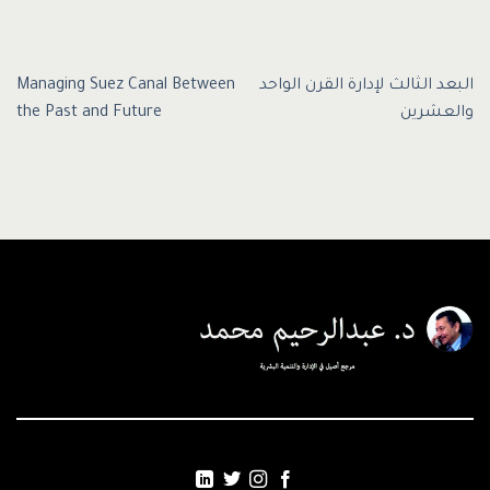
البعد الثالث لإدارة القرن الواحد
Managing Suez Canal Between
والعشرين
the Past and Future