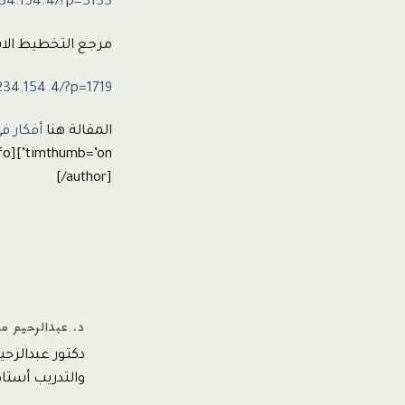
234.154.4/?p=3133
مرجع التخطيط الا
.234.154.4/?p=1719
المقالة هنا
أفكار ف
fo]
[/author]
د. عبدالرحيم م
دكتور عبدالرح
والتدريب أستاذ مشارك –