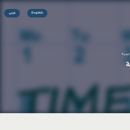
English
عربي
تيجية
ة