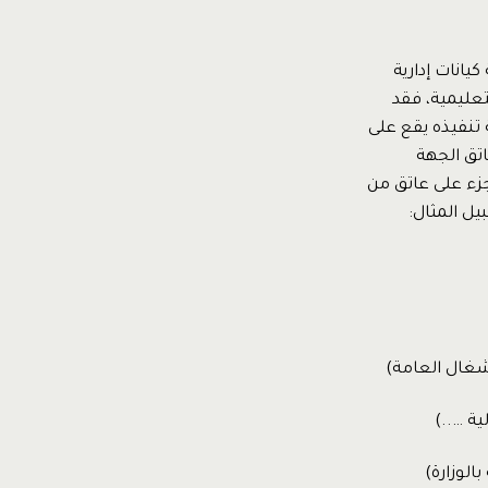
يانات إدارية
تعليمية، فقد
 تنفيذه يقع على
اتق الجهة
زء على عاتق من
يل المثال:
شغال العامة)
ة …..)
الوزارة)