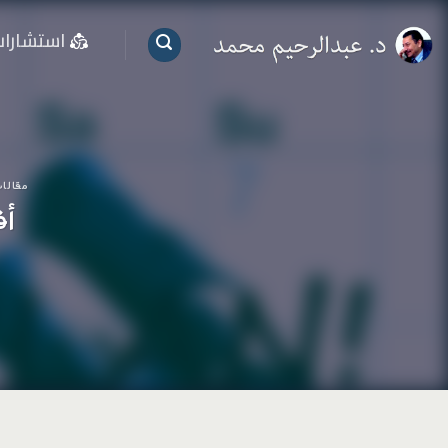
خطي
استشارا
لمحتوى
مقالا
أف