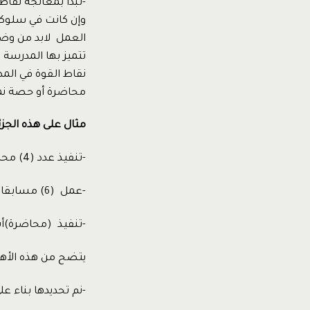
-تبدأ بمعالجة نقا
وإن كانت في سلوكي
العمل لابد من وضع
تتميز بها المدرسة
نقاط القوة في ال
محاضرة أو حصة نمو
مثال على هذه الجز
-تنفيذ عدد (4) محاضرات نموذجية خلال العام بمعدل محاضرتين لكل فصل دراسي.
-عمل (6) مسابقات تعليمية خلال العام في المواد المطلوب فيها تحسين مستوى الطلاب.
-تنفيذ (محاضرة)أ
يتضح من هذه الأهد
-نم تحديدها بناء ع