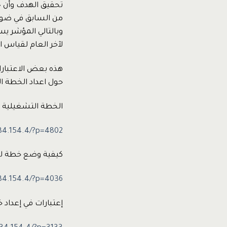
تحقيق الهدف وأن ج
من السابق في ضوء ا
وبالتالي المؤشر يس
لآخر العام لقياس ا
هذه بعض الاعتبارات
حول اعداد الخطة ال
الخطة التشغيلية 
234.154.4/?p=4802
كيفية وضع خطة ل
234.154.4/?p=4036
إعتبارات في إعداد